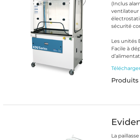
(Inclus ala
ventilateur 
électrostati
sécurité co
Les unités
Facile à dép
d’alimentati
Télécharge
Produits 
Evide
La paillass