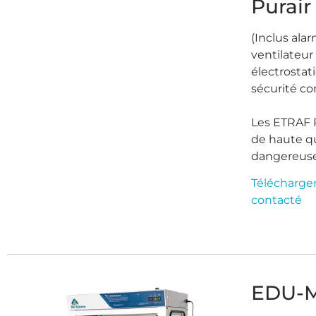
Purai
(Inclus ala
ventilateur 
électrostati
sécurité co
Les ETRAF P
de haute qu
dangereuses
Télécharge
contacté
EDU-M